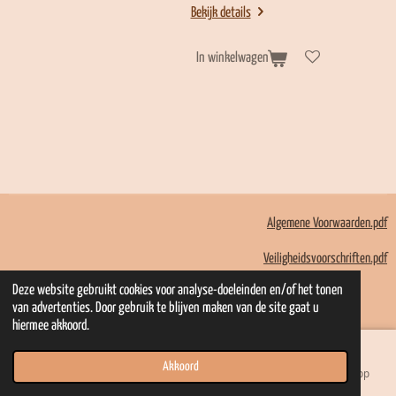
Bekijk details
In winkelwagen
Algemene Voorwaarden.pdf
Veiligheidsvoorschriften.pdf
© 2022 - 2026 Mom Kadootjes
Deze website gebruikt cookies voor analyse-doeleinden en/of het tonen
Powered by
JouwWeb
van advertenties. Door gebruik te blijven maken van de site gaat u
hiermee akkoord.
Akkoord
E-mailadres
Telefoonnummer
Kaart
WhatsApp