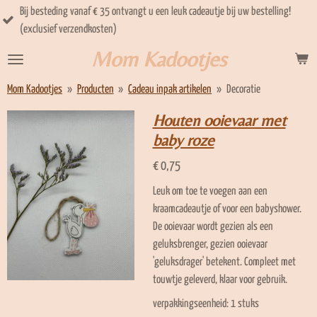
f € 35 ontvangt u een leuk cadeautje bij uw bestelling!
U kunt het (kraam)
Ga
dkosten)
(kraam) adres!
direct
naar
Mom Kadootjes
de
hoofdinhoud
Mom Kadootjes
»
Producten
»
Cadeau inpak artikelen
»
Decoratie
Houten ooievaar met
baby roze
€ 0,75
Leuk om toe te voegen aan een
kraamcadeautje of voor een babyshower.
De ooievaar wordt gezien als een
geluksbrenger, gezien ooievaar
'geluksdrager' betekent. Compleet met
touwtje geleverd, klaar voor gebruik.
verpakkingseenheid: 1 stuks