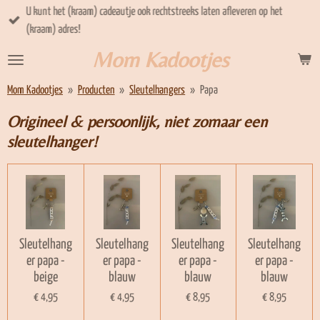
U kunt het (kraam) cadeautje ook rechtstreeks laten afleveren op het
Ga
(kraam) adres!
direct
naar
Mom Kadootjes
de
hoofdinhoud
Mom Kadootjes
»
Producten
»
Sleutelhangers
»
Papa
Origineel & persoonlijk, niet zomaar een
sleutelhanger!
Sleutelhang
Sleutelhang
Sleutelhang
Sleutelhang
er papa -
er papa -
er papa -
er papa -
beige
blauw
blauw
blauw
€ 4,95
€ 4,95
€ 8,95
€ 8,95