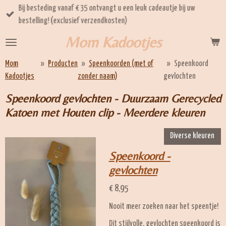
Bij besteding vanaf € 35 ontvangt u een leuk cadeautje bij uw
Ga
bestelling! (exclusief verzendkosten)
direct
naar
Mom Kadootjes
de
hoofdinhoud
Mom
»
Producten
»
Speenkoorden (met of
»
Speenkoord
Kadootjes
zonder naam)
gevlochten
Speenkoord gevlochten - Duurzaam Gerecycled
Katoen met Houten clip - Meerdere kleuren
Diverse kleuren
Speenkoord -
gevlochten
€ 8,95
Nooit meer zoeken naar het speentje!
Dit stijlvolle, gevlochten speenkoord is