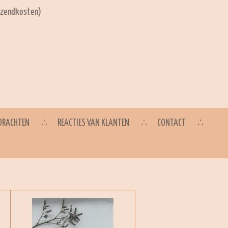
s laten afleveren op het (kraam) adres!
DRACHTEN
REACTIES VAN KLANTEN
CONTACT