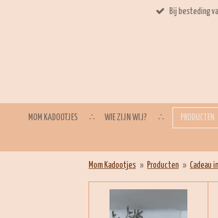
Ga
direct
naar
de
hoofdinhoud
MOM KADOOTJES
WIE ZIJN WIJ?
PRODUCTEN
Mom Kadootjes
»
Producten
»
Cadeau i