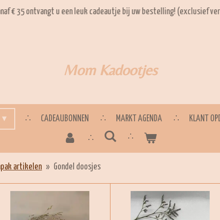
U kunt het (kraam) cadeautje ook rechtstreek
Mom Kadootjes
CADEAUBONNEN
MARKT AGENDA
KLANT OP
npak artikelen
»
Gondel doosjes