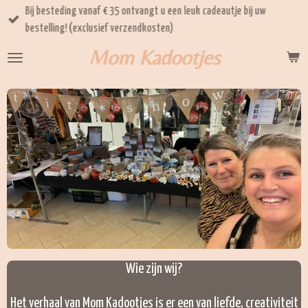
Bij besteding vanaf € 35 ontvangt u een leuk cadeautje bij uw
Ga
bestelling! (exclusief verzendkosten)
direct
naar
Mom Kadootjes
de
hoofdinhoud
Wie zijn wij?
Het verhaal van Mom Kadootjes is er een van liefde, creativiteit