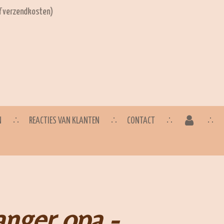
ef verzendkosten)
N
REACTIES VAN KLANTEN
CONTACT
anger opa -