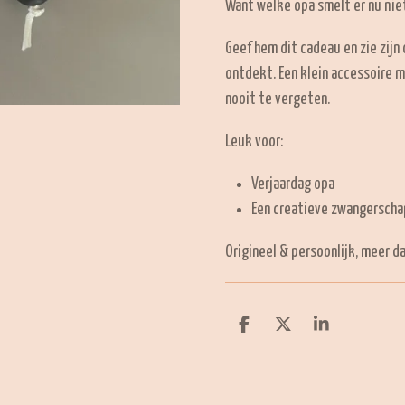
Want welke opa smelt er nu niet
Geef hem dit cadeau en zie zijn
ontdekt. Een klein accessoire 
nooit te vergeten.
Leuk voor:
Verjaardag opa
Een creatieve zwangersch
Origineel & persoonlijk, meer d
D
D
S
e
e
h
l
e
a
e
l
r
n
e