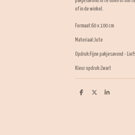
pakjesavond in te doen of om te
of in de winkel.
Formaat:60 x 100 cm
Materiaal:Jute
Opdruk:Fijne pakjesavond - Lief
Kleur opdruk:Zwart
D
D
S
e
e
h
l
e
a
e
l
r
n
e