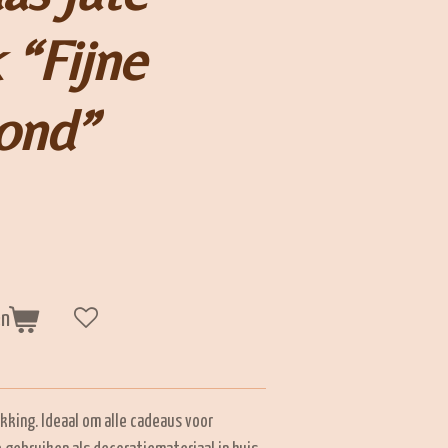
 “Fijne
ond”
en
kking. Ideaal om alle cadeaus voor