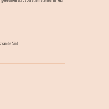
 gebruiken als decoratiemateriaal in huis
s van de Sint