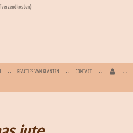
ef verzendkosten)
N
REACTIES VAN KLANTEN
CONTACT
as jute