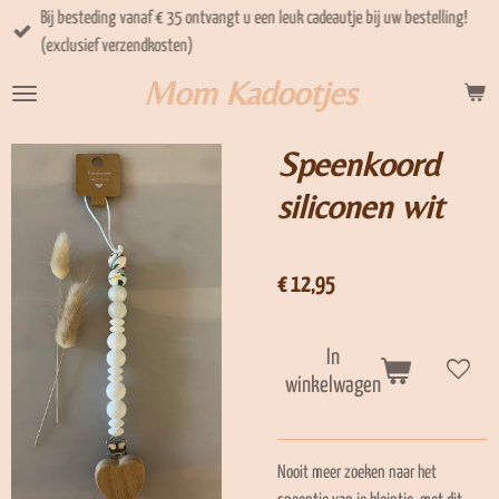
Bij besteding vanaf € 35 ontvangt u een leuk cadeautje bij uw bestelling!
Ga
(exclusief verzendkosten)
direct
naar
Mom Kadootjes
de
hoofdinhoud
Speenkoord
siliconen wit
€ 12,95
In
winkelwagen
Nooit meer zoeken naar het