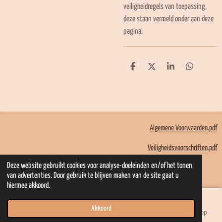
veiligheidregels van toepassing,
deze staan vermeld onder aan deze
pagina.
D
D
S
D
e
e
h
e
l
e
a
l
e
l
r
e
n
e
n
Algemene Voorwaarden.pdf
Veiligheidsvoorschriften.pdf
© 2022 - 2026 Mom Kadootjes
Deze website gebruikt cookies voor analyse-doeleinden en/of het tonen
Powered by
JouwWeb
van advertenties. Door gebruik te blijven maken van de site gaat u
hiermee akkoord.
Akkoord
E-mailadres
Telefoonnummer
Kaart
WhatsApp