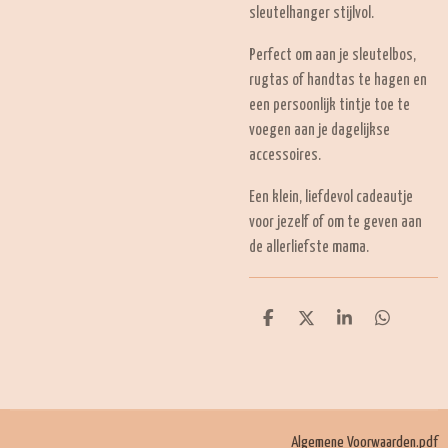
sleutelhanger stijlvol.
Perfect om aan je sleutelbos,
rugtas of handtas te hagen en
een persoonlijk tintje toe te
voegen aan je dagelijkse
accessoires.
Een klein, liefdevol cadeautje
voor jezelf of om te geven aan
de allerliefste mama.
D
D
S
D
e
e
h
e
l
e
a
l
e
l
r
e
n
e
n
Algemene Voorwaarden.pdf