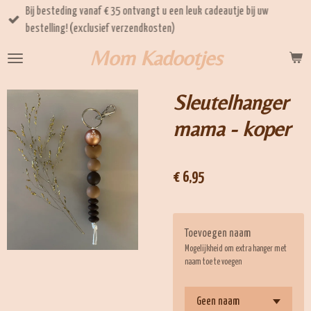
Bij besteding vanaf € 35 ontvangt u een leuk cadeautje bij uw
Ga
bestelling! (exclusief verzendkosten)
direct
naar
Mom Kadootjes
de
hoofdinhoud
Sleutelhanger
mama - koper
€ 6,95
Toevoegen naam
Mogelijkheid om extra hanger met
naam toe te voegen