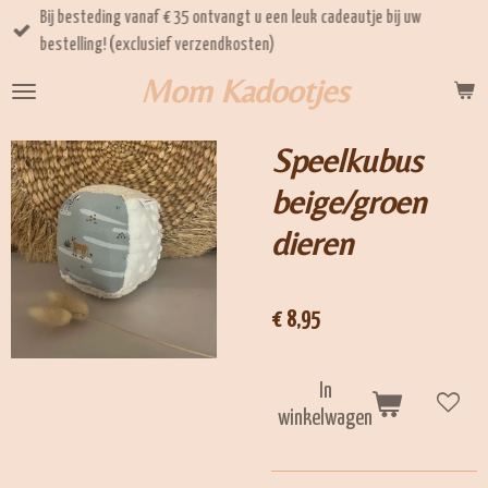
Bij besteding vanaf € 35 ontvangt u een leuk cadeautje bij uw
Ga
bestelling! (exclusief verzendkosten)
direct
naar
Mom Kadootjes
de
hoofdinhoud
Speelkubus
beige/groen
dieren
€ 8,95
In
winkelwagen