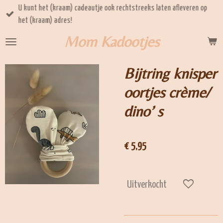
U kunt het (kraam) cadeautje ook rechtstreeks laten afleveren op
Ga
het (kraam) adres!
direct
naar
Mom Kadootjes
de
hoofdinhoud
Bijtring knisper
oortjes crème/
dino’ s
€ 5,95
Uitverkocht