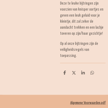
Deze te leuke bijtringen zijn
voorzien van knisper oortjes en
geven een leuk geluid voor je
kleintje, dit zal zeker de
aandacht trekken en een lachje
toveren op zijn/haar gezichtje!
Op al onze bijtringen zijn de
veiligheidsregels van
toepassing.
D
D
S
D
e
e
h
e
l
e
a
l
e
l
r
e
n
e
n
Algemene Voorwaarden.pdf