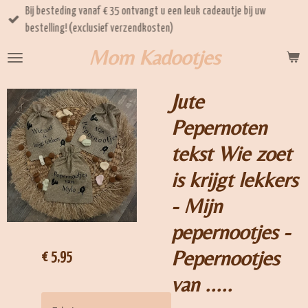
Bij besteding vanaf € 35 ontvangt u een leuk cadeautje bij uw
Ga
bestelling! (exclusief verzendkosten)
direct
naar
Mom Kadootjes
de
hoofdinhoud
Jute
Pepernoten
tekst Wie zoet
is krijgt lekkers
- Mijn
pepernootjes -
Pepernootjes
€ 5,95
van .....