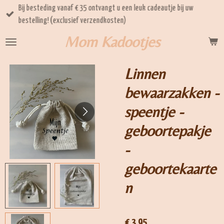
Bij besteding vanaf € 35 ontvangt u een leuk cadeautje bij uw
Ga
bestelling! (exclusief verzendkosten)
direct
naar
Mom Kadootjes
de
hoofdinhoud
Linnen
bewaarzakken -
speentje -
geboortepakje
-
geboortekaarte
n
€ 3,95