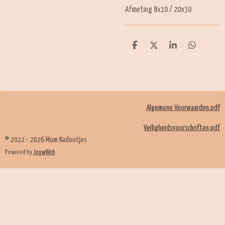
Afmeting 8x10 / 20x30
D
D
S
D
e
e
h
e
l
e
a
l
e
l
r
e
n
e
n
Algemene Voorwaarden.pdf
Veiligheidsvoorschriften.pdf
© 2022 - 2026 Mom Kadootjes
Powered by
JouwWeb