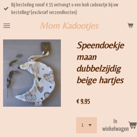
Bij besteding vanaf € 35 ontvangt u een leuk cadeautje bij uw
Ga
bestelling! (exclusief verzendkosten)
direct
naar
Mom Kadootjes
de
hoofdinhoud
Speendoekje
maan
dubbelzijdig
beige hartjes
€ 9,95
In
winkelwagen