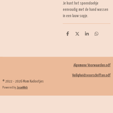
Je kunt het speendoekje
eenvoudig met de hand wassen
in een lauw sopje.
D
D
S
D
e
e
h
e
l
e
a
l
e
l
r
e
n
e
n
Algemene Voorwaarden.pdf
Veiligheidsvoorschriften.pdf
© 2022 - 2026 Mom Kadootjes
Powered by
JouwWeb