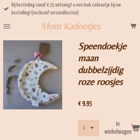
Bij besteding vanaf € 35 ontvangt u een leuk cadeautje bij uw
Ga
bestelling! (exclusief verzendkosten)
direct
naar
Mom Kadootjes
de
hoofdinhoud
Speendoekje
maan
dubbelzijdig
roze roosjes
€ 9,95
In
winkelwagen