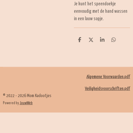
Je kunt het speendoekje
eenvoudig met de hand wassen
in een lauw sopje.
D
D
S
D
e
e
h
e
l
e
a
l
e
l
r
e
n
e
n
Algemene Voorwaarden.pdf
Veiligheidsvoorschriften.pdf
© 2022 - 2026 Mom Kadootjes
Powered by
JouwWeb