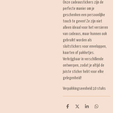
Onze cadeaustickers zijn de
perfecte manier om je
geschenken een persoonlijke
touch te geven! Ze zijn niet
alleen ideaal voor het versieren
van cadeaus, maar kunnen ook
gebruikt worden als
sluitstickers voor enveloppen,
kaarten of pakketjes.
Verkrijgbaar in verschillende
ontwerpen, zodat je altijd de
juiste sticker hebt voor elke
gelegenheid!
Verpakkingseenheid:10 stuks
D
D
S
D
e
e
h
e