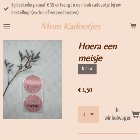
Bij besteding vanaf € 35 ontvangt u een leuk cadeautje bij uw
Ga
bestelling! (exclusief verzendkosten)
direct
naar
Mom Kadootjes
de
hoofdinhoud
Hoera een
meisje
Nieuw
€ 1,50
In
winkelwagen