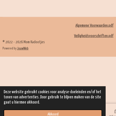
l
e
a
l
e
l
r
e
n
e
n
Algemene Voorwaarden.pdf
Veiligheidsvoorschriften.pdf
© 2022 - 2026 Mom Kadootjes
Powered by
JouwWeb
Deze website gebruikt cookies voor analyse-doeleinden en/of het
tonen van advertenties. Door gebruik te blijven maken van de site
gaat u hiermee akkoord.
Akkoord