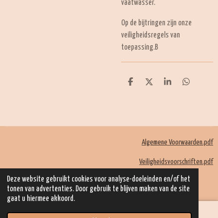
vaatwasser.
Op de bijtringen zijn onze
veiligheidsregels van
toepassing.B
D
D
S
D
e
e
h
e
l
e
a
l
e
l
r
e
n
e
n
Algemene Voorwaarden.pdf
Veiligheidsvoorschriften.pdf
© 2022 - 2026 Mom Kadootjes
Deze website gebruikt cookies voor analyse-doeleinden en/of het
Powered by
JouwWeb
tonen van advertenties. Door gebruik te blijven maken van de site
gaat u hiermee akkoord.