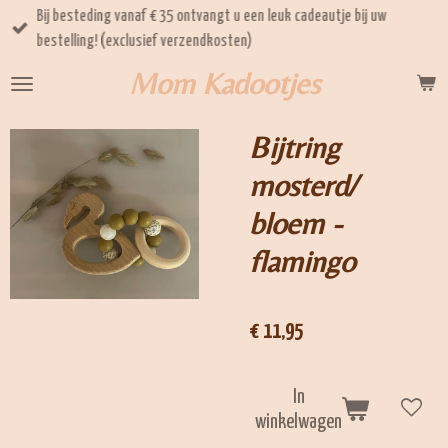
Bij besteding vanaf € 35 ontvangt u een leuk cadeautje bij uw
Ga
bestelling! (exclusief verzendkosten)
direct
naar
Mom Kadootjes
de
hoofdinhoud
Bijtring
mosterd/
bloem -
flamingo
€ 11,95
In
winkelwagen