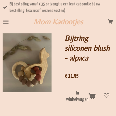
Bij besteding vanaf € 35 ontvangt u een leuk cadeautje bij uw
Ga
bestelling! (exclusief verzendkosten)
direct
naar
Mom Kadootjes
de
hoofdinhoud
Bijtring
siliconen blush
- alpaca
€ 11,95
In
winkelwagen