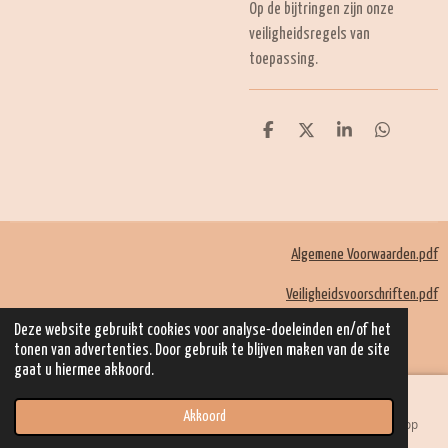
Op de bijtringen zijn onze
veiligheidsregels van
toepassing.
D
D
S
D
e
e
h
e
l
e
a
l
e
l
r
e
n
e
n
Algemene Voorwaarden.pdf
Veiligheidsvoorschriften.pdf
© 2022 - 2026 Mom Kadootjes
Deze website gebruikt cookies voor analyse-doeleinden en/of het
Powered by
JouwWeb
tonen van advertenties. Door gebruik te blijven maken van de site
gaat u hiermee akkoord.
Akkoord
E-mailadres
Telefoonnummer
Kaart
WhatsApp