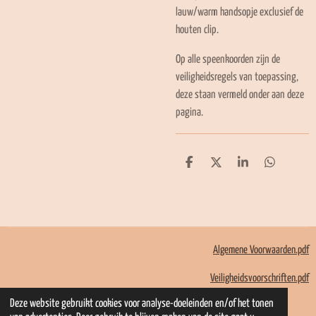
lauw/warm handsopje exclusief de
houten clip.
Op alle speenkoorden zijn de
veiligheidsregels van toepassing,
deze staan vermeld onder aan deze
pagina.
D
D
S
D
e
e
h
e
l
e
a
l
e
l
r
e
n
e
n
Algemene Voorwaarden.pdf
Veiligheidsvoorschriften.pdf
© 2022 - 2026 Mom Kadootjes
Deze website gebruikt cookies voor analyse-doeleinden en/of het tonen
Powered by
JouwWeb