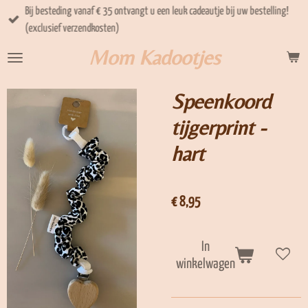
Bij besteding vanaf € 35 ontvangt u een leuk cadeautje bij uw bestelling!
Ga
(exclusief verzendkosten)
direct
naar
Mom Kadootjes
de
hoofdinhoud
Speenkoord
tijgerprint -
hart
€ 8,95
In
winkelwagen