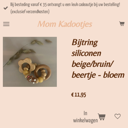
Bij besteding vanaf € 35 ontvangt u een leuk cadeautje bij uw bestelling!
Ga
(exclusief verzendkosten)
direct
naar
Mom Kadootjes
de
hoofdinhoud
Bijtring
siliconen
beige/bruin/
beertje - bloem
€ 11,95
In
winkelwagen