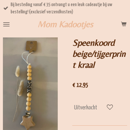
Bij besteding vanaf € 35 ontvangt u een leuk cadeautje bij uw
Ga
bestelling! (exclusief verzendkosten)
direct
naar
Mom Kadootjes
de
hoofdinhoud
Speenkoord
beige/tijgerprin
t kraal
€ 12,95
Uitverkocht