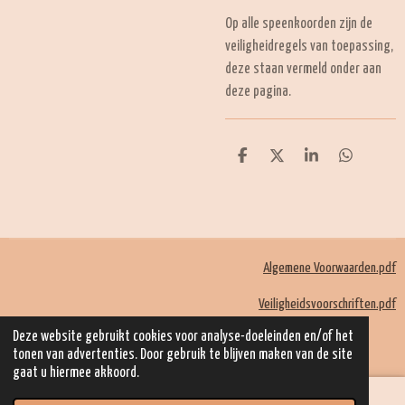
Op alle speenkoorden zijn de
veiligheidregels van toepassing,
deze staan vermeld onder aan
deze pagina.
D
D
S
D
e
e
h
e
l
e
a
l
e
l
r
e
n
e
n
Algemene Voorwaarden.pdf
Veiligheidsvoorschriften.pdf
© 2022 - 2026 Mom Kadootjes
Deze website gebruikt cookies voor analyse-doeleinden en/of het
Powered by
JouwWeb
tonen van advertenties. Door gebruik te blijven maken van de site
gaat u hiermee akkoord.