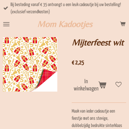
Bij besteding vanaf € 35 ontvangt u een leuk cadeautje bij uw bestelling!
Ga
(exclusief verzendkosten)
direct
naar
Mom Kadootjes
de
hoofdinhoud
Mijterfeest wit
€ 2,25
In
winkelwagen
Maak van ieder cadeautje een
feestje met ons stevige,
dubbelzijdig bedrukte sinterklaas