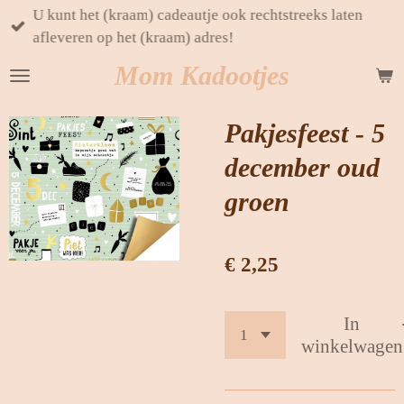
U kunt het (kraam) cadeautje ook rechtstreeks laten
Ga
afleveren op het (kraam) adres!
direct
naar
Mom Kadootjes
de
hoofdinhoud
Pakjesfeest - 5
december oud
groen
€ 2,25
In
winkelwagen