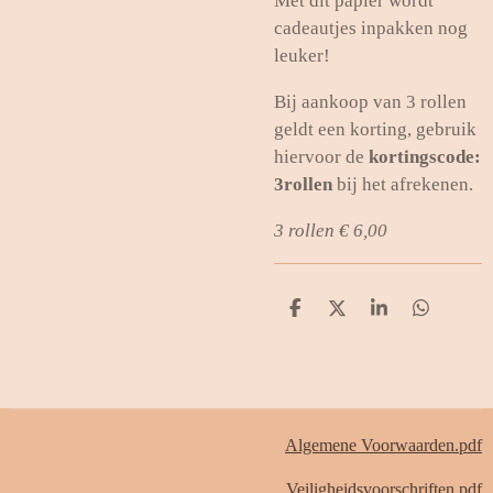
Met dit papier wordt
cadeautjes inpakken nog
leuker!
Bij aankoop van 3 rollen
geldt een korting, gebruik
hiervoor de
kortingscode:
3rollen
bij het afrekenen.
3 rollen € 6,00
D
D
S
D
e
e
h
e
l
e
a
l
e
l
r
e
n
e
n
Algemene Voorwaarden.pdf
Veiligheidsvoorschriften.pdf