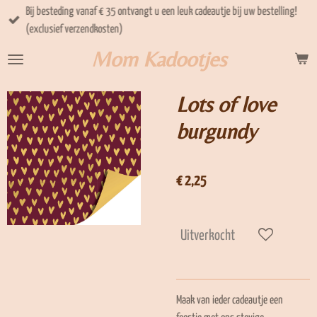
Bij besteding vanaf € 35 ontvangt u een leuk cadeautje bij uw bestelling!
Ga
(exclusief verzendkosten)
direct
naar
Mom Kadootjes
de
hoofdinhoud
Lots of love
burgundy
€ 2,25
Uitverkocht
Maak van ieder cadeautje een