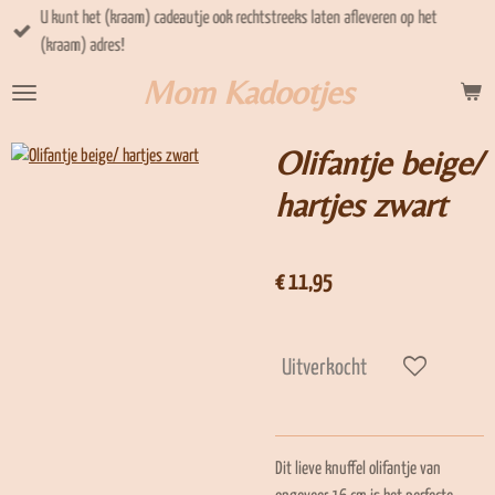
U kunt het (kraam) cadeautje ook rechtstreeks laten afleveren op het
Ga
(kraam) adres!
direct
naar
Mom Kadootjes
de
hoofdinhoud
Olifantje beige/
hartjes zwart
€ 11,95
Uitverkocht
Dit lieve knuffel olifantje van