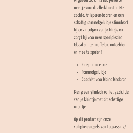
ongeveer 16 cm is het perfecte
maatje voor de allerkleinsten Met
zachte, knisperende oren en een
schattig rammelgeluidje stimuleert
hij de zintuigen van je kindje en
zorgt hij voor uren speelplezier.
Ideaal om te knuffelen, ontdekken
en mee te spelen!
Knisperende oren
Rammelgeluidje
Geschikt voor kleine kinderen
Breng een glimlach op het gezichtje
van je kleintje met dit schattige
oifantje.
Op dit product zijn onze
veiligheidsregels van toepassing!