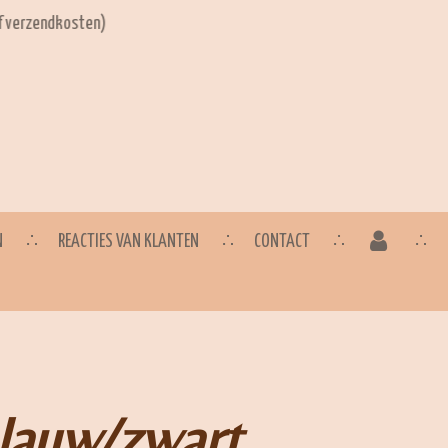
ef verzendkosten)
N
REACTIES VAN KLANTEN
CONTACT
blauw/zwart