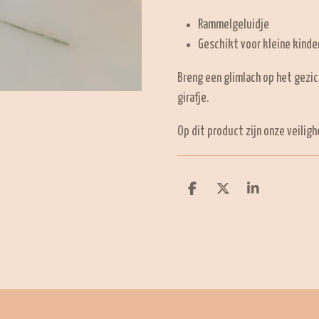
Rammelgeluidje
Geschikt voor kleine kinde
Breng een glimlach op het gezic
girafje.
Op dit product zijn onze veilig
D
D
S
e
e
h
l
e
a
e
l
r
n
e