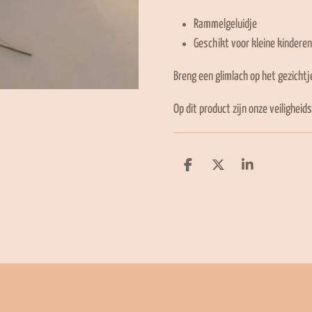
Rammelgeluidje
Geschikt voor kleine kinderen
Breng een glimlach op het gezichtje
Op dit product zijn onze veilighei
D
D
S
e
e
h
l
e
a
e
l
r
n
e