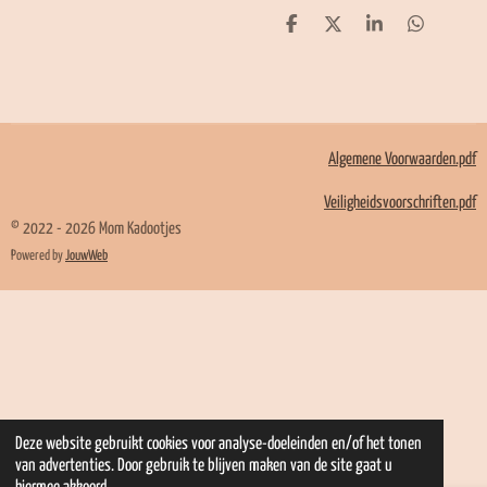
D
D
S
D
e
e
h
e
l
e
a
l
e
l
r
e
n
e
n
Algemene Voorwaarden.pdf
Veiligheidsvoorschriften.pdf
© 2022 - 2026 Mom Kadootjes
Powered by
JouwWeb
Deze website gebruikt cookies voor analyse-doeleinden en/of het tonen
van advertenties. Door gebruik te blijven maken van de site gaat u