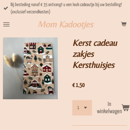
Bij besteding vanaf € 35 ontvangt u een leuk cadeautje bij uw bestelling!
Ga
(exclusief verzendkosten)
direct
naar
Mom Kadootjes
de
hoofdinhoud
Kerst cadeau
zakjes
Kersthuisjes
€ 1,50
In
winkelwagen