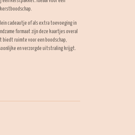
j een kerstpakket. Ideaal voor een
e kerstboodschap.
lein cadeautje of als extra toevoeging in
ndzame formaat zijn deze kaartjes overal
nt biedt ruimte voor een boodschap,
onlijke en verzorgde uitstraling krijgt.