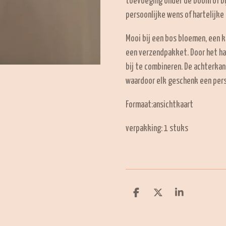
toevoeging onder de boom of bi
persoonlijke wens of hartelijk
Mooi bij een bos bloemen, een k
een verzendpakket. Door het ha
bij te combineren. De achterka
waardoor elk geschenk een perso
Formaat:ansichtkaart
verpakking: 1 stuks
D
D
S
e
e
h
l
e
a
e
l
r