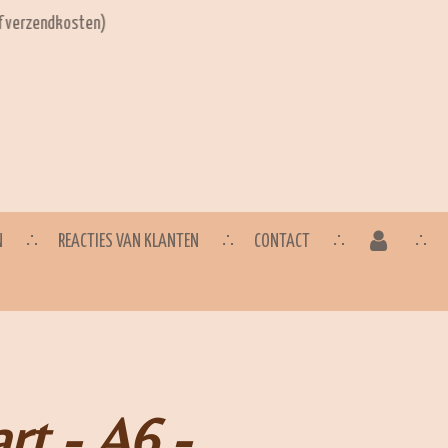
ef verzendkosten)
N
REACTIES VAN KLANTEN
CONTACT
rt - A6 -