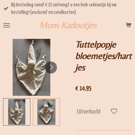
Bij besteding vanaf € 35 ontvangt u een leuk cadeautje bij uw
Ga
bestelling! (exclusief verzendkosten)
direct
naar
Mom Kadootjes
de
hoofdinhoud
Tuttelpopje
bloemetjes/hart
jes
€ 14,95
Uitverkocht