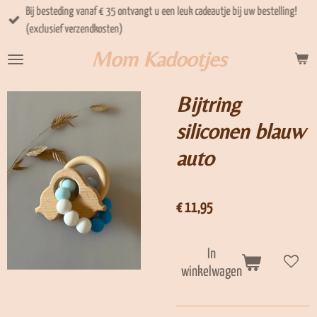
Bij besteding vanaf € 35 ontvangt u een leuk cadeautje bij uw bestelling!
Ga
(exclusief verzendkosten)
direct
naar
Mom Kadootjes
de
hoofdinhoud
Bijtring
siliconen blauw
auto
€ 11,95
In
winkelwagen