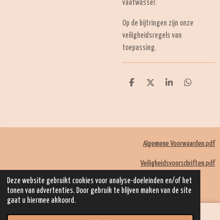
vaatwasser.
Op de bijtringen zijn onze
veiligheidsregels van
toepassing.
D
D
S
D
e
e
h
e
l
e
a
l
e
l
r
e
n
e
n
Algemene Voorwaarden.pdf
Veiligheidsvoorschriften.pdf
© 2022 - 2026 Mom Kadootjes
Deze website gebruikt cookies voor analyse-doeleinden en/of het
Powered by
JouwWeb
tonen van advertenties. Door gebruik te blijven maken van de site
gaat u hiermee akkoord.