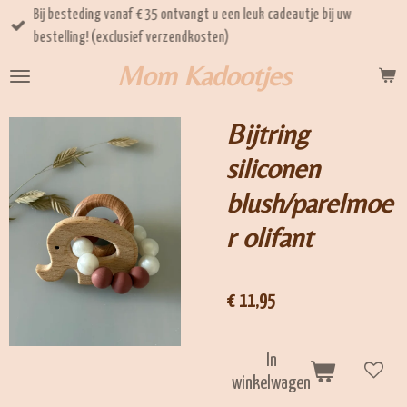
Bij besteding vanaf € 35 ontvangt u een leuk cadeautje bij uw
Ga
bestelling! (exclusief verzendkosten)
direct
naar
Mom Kadootjes
de
hoofdinhoud
Bijtring
siliconen
blush/parelmoe
r olifant
€ 11,95
In
winkelwagen