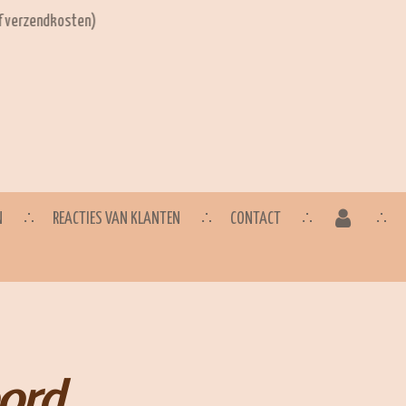
ef verzendkosten)
N
REACTIES VAN KLANTEN
CONTACT
ord