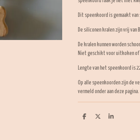
speenkoord raak je het niet kwi
Dit speenkoord is gemaakt van s
De siliconen kralen zijn vrij van 
De kralen kunnen worden schoo
Niet geschikt voor uitkoken of
Lengte van het speenkoord is 22
Op alle speenkoorden zijn de ve
vermeld onder aan deze pagina.
D
D
S
e
e
h
l
e
a
e
l
r