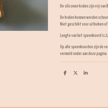
De siliconen kralen zijn vrij van 
De kralen kunnen worden schoo
Niet geschikt voor uitkoken of
Lengte van het speenkoord is 22
Op alle speenkoorden zijn de ve
vermeld onder aan deze pagina.
D
D
S
e
e
h
l
e
a
e
l
r
n
e