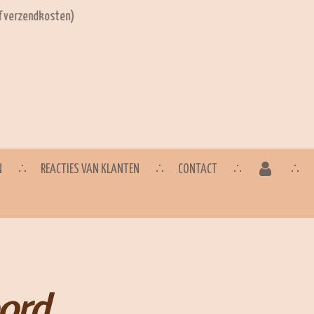
ef verzendkosten)
N
REACTIES VAN KLANTEN
CONTACT
ord