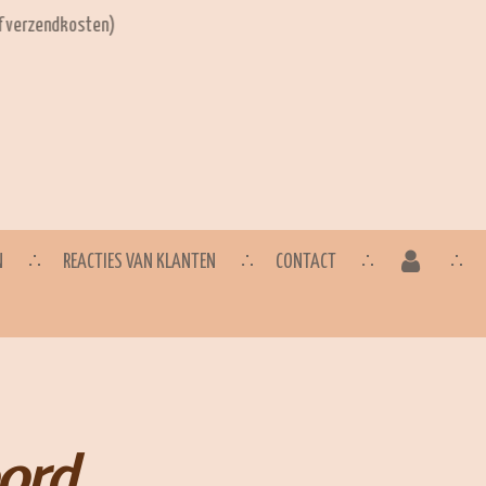
ef verzendkosten)
N
REACTIES VAN KLANTEN
CONTACT
ord