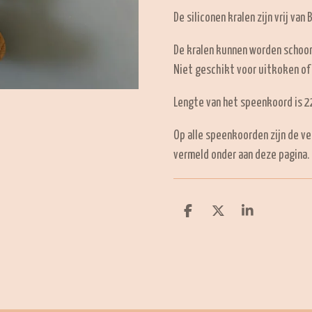
De siliconen kralen zijn vrij van 
De kralen kunnen worden schoo
Niet geschikt voor uitkoken of
Lengte van het speenkoord is 22
Op alle speenkoorden zijn de ve
vermeld onder aan deze pagina.
D
D
S
e
e
h
l
e
a
e
l
r
n
e