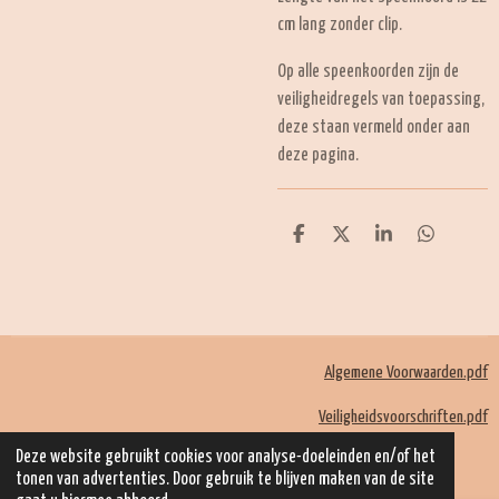
cm lang zonder clip.
Op alle speenkoorden zijn de
veiligheidregels van toepassing,
deze staan vermeld onder aan
deze pagina.
D
D
S
D
e
e
h
e
l
e
a
l
e
l
r
e
n
e
n
Algemene Voorwaarden.pdf
Veiligheidsvoorschriften.pdf
© 2022 - 2026 Mom Kadootjes
Deze website gebruikt cookies voor analyse-doeleinden en/of het
Powered by
JouwWeb
tonen van advertenties. Door gebruik te blijven maken van de site