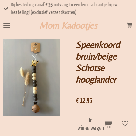
Bij besteding vanaf € 35 ontvangt u een leuk cadeautje bij uw
Ga
bestelling! (exclusief verzendkosten)
direct
naar
Mom Kadootjes
de
hoofdinhoud
Speenkoord
bruin/beige
Schotse
hooglander
€ 12,95
In
winkelwagen