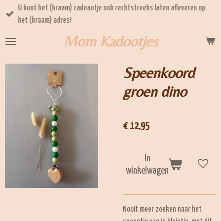
U kunt het (kraam) cadeautje ook rechtstreeks laten afleveren op
Ga
het (kraam) adres!
direct
naar
Mom Kadootjes
de
hoofdinhoud
Speenkoord
groen dino
€ 12,95
In
winkelwagen
Nooit meer zoeken naar het