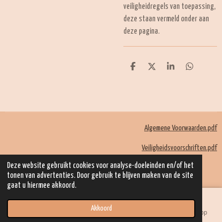
veiligheidregels van toepassing,
deze staan vermeld onder aan
deze pagina.
D
D
S
D
e
e
h
e
l
e
a
l
e
l
r
e
n
e
n
Algemene Voorwaarden.pdf
Veiligheidsvoorschriften.pdf
© 2022 - 2026 Mom Kadootjes
Deze website gebruikt cookies voor analyse-doeleinden en/of het
Powered by
JouwWeb
tonen van advertenties. Door gebruik te blijven maken van de site
gaat u hiermee akkoord.
Akkoord
E-mailadres
Telefoonnummer
Kaart
WhatsApp