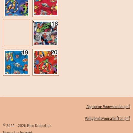
n
e
n
Algemene Voorwaarden.pdf
Veiligheidsvoorschriften.pdf
© 2022 - 2026 Mom Kadootjes