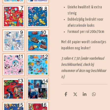
Unieke kwaliteit & extra
stevig
Dubbelzijdig bedrukt voor
afwisselende looks
Formaat per rol 200x70cm
Met dit papier wordt cadeautjes
inpakken nog leuker!
3 rollen € 7,50 (onder voorbehoud
beschikbaarheid, check bij
rolnummer of deze nog beschikbaar
is)
D
D
S
D
e
e
h
e
l
e
a
l
e
l
r
e