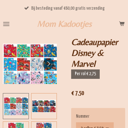
Ga
Bij besteding vanaf €60,00 gratis verzending
direct
naar
Mom Kadootjes
de
hoofdinhoud
Cadeaupapier
Disney &
Marvel
Per rol € 2,75
€ 7,50
Nummer